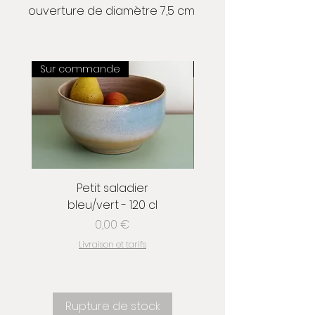
ouverture de diamètre 7,5 cm
Sur commande
Sur commande
Petit saladier
bleu/vert - 120 cl
Prix
0,00 €
Livraison et tarifs
Rupture de stock